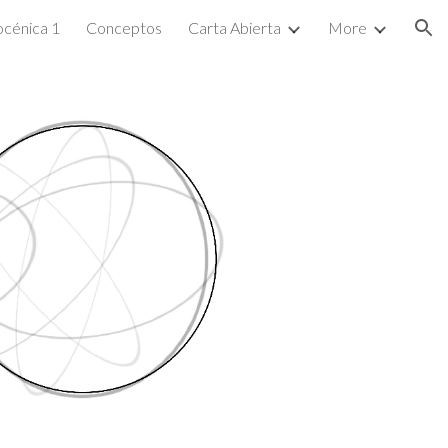
cénica 1
Conceptos
Carta Abierta
More
ion