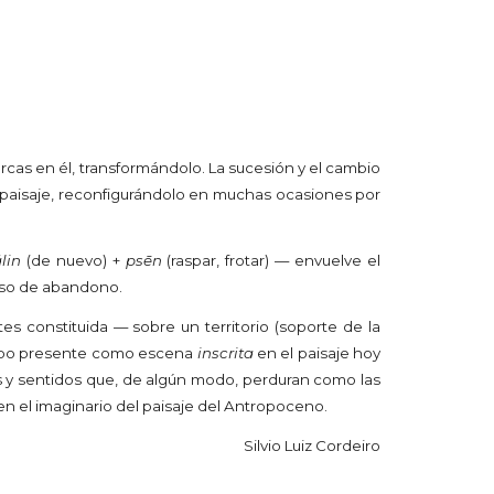
cas en él, transformándolo. La sucesión y el cambio
l paisaje, reconfigurándolo en muchas ocasiones por
lin
(
de nuevo
) +
psēn
(raspar, frotar) — envuelve el
luso de abandono.
es constituida — sobre un territorio (soporte de la
empo presente como escena
inscrita
en el paisaje hoy
cos y sentidos que, de algún modo, perduran como las
n el imaginario del paisaje del Antropoceno.
Silvio Luiz Cordeiro