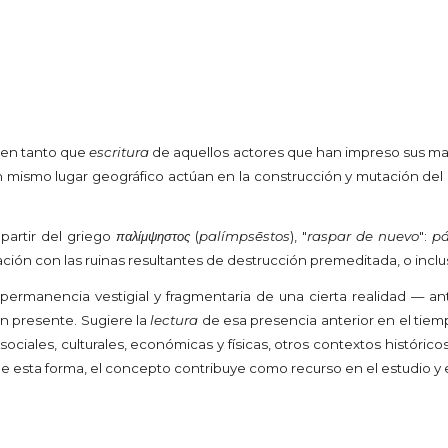
 en tanto que
escritura
de aquellos actores que han impreso sus mar
n mismo lugar geográfico actúan en la construcción y mutación de
 partir del griego
παλίμψηστος
(
palímpsēstos
), "
raspar de nuevo
":
pá
lación con las ruinas resultantes de destrucción premeditada, o inc
permanencia vestigial y fragmentaria de una cierta realidad — ant
aún presente. Sugiere la
lectura
de esa presencia anterior en el ti
sociales, culturales, económicas y físicas, otros contextos históri
esta forma, el concepto contribuye como recurso en el estudio y e