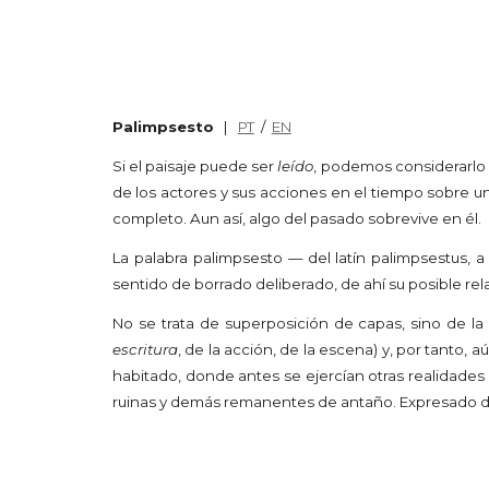
Palimpsesto
|
PT
/
EN
Si el paisaje puede ser
leído
, podemos considerarlo
de los actores y sus acciones en el tiempo sobre u
completo. Aun así, algo del pasado sobrevive en él.
La palabra palimpsesto — del latín
palimpsestus
, a
sentido de borrado deliberado, de ahí su posible re
No se trata de superposición de capas, sino de la 
escritura
, de la acción, de la escena) y, por tanto, 
habitado, donde antes se ejercían otras realidades 
ruinas y demás remanentes de antaño. Expresado de 