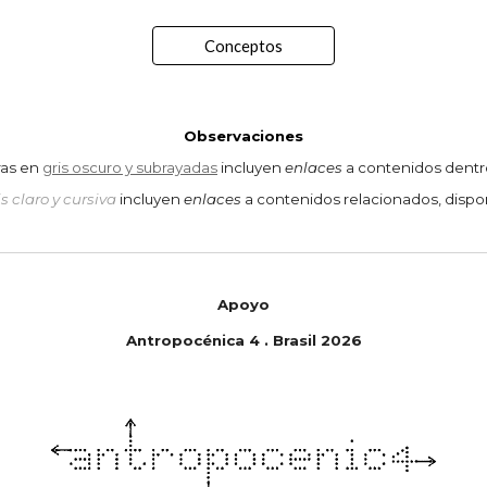
Conceptos
Observaciones
ras en
gris oscuro y subrayadas
incluyen
enlaces
a contenidos dentro
is claro y cursiva
incluyen
enlaces
a contenidos relacionados, dispon
Apoyo
Antropoc
é
nica
4
.
Brasil
202
6