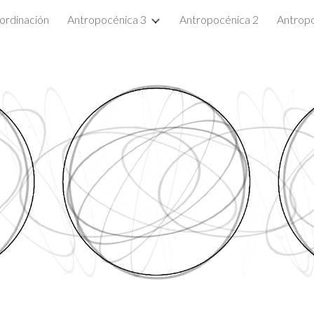
ordinación
Antropocénica 3
Antropocénica 2
Antropo
ip to main content
Skip to navigat